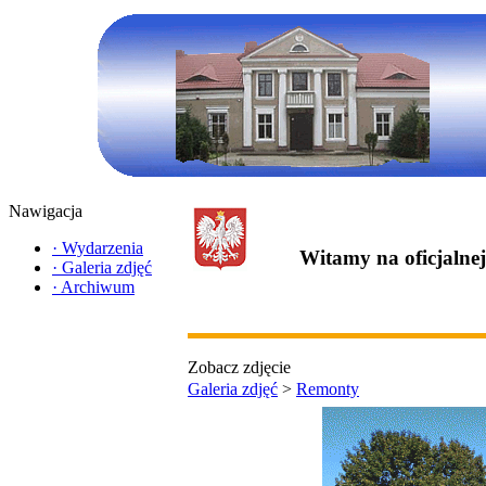
Nawigacja
·
Wydarzenia
Witamy na oficjalne
·
Galeria zdjęć
·
Archiwum
Zobacz zdjęcie
Galeria zdjęć
>
Remonty