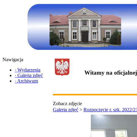
Nawigacja
·
Wydarzenia
Witamy na oficjalne
·
Galeria zdjęć
·
Archiwum
Zobacz zdjęcie
Galeria zdjęć
>
Rozpoczęcie r. szk. 2022/2