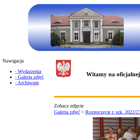
Nawigacja
·
Wydarzenia
Witamy na oficjalne
·
Galeria zdjęć
·
Archiwum
Zobacz zdjęcie
Galeria zdjęć
>
Rozpoczęcie r. szk. 2022/2