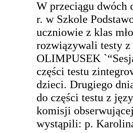
W przeciągu dwóch d
r. w Szkole Podstaw
uczniowie z klas mło
rozwiązywali testy 
OLIMPUSEK `“Sesja 
części testu zintegr
dzieci. Drugiego dni
do części testu z ję
komisji obserwujące
wystąpili: p. Karoli