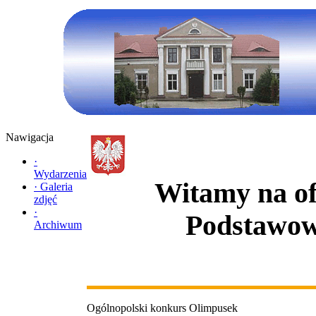
Nawigacja
·
Wydarzenia
Witamy na ofi
·
Galeria
zdjęć
·
Podstawow
Archiwum
Ogólnopolski konkurs Olimpusek