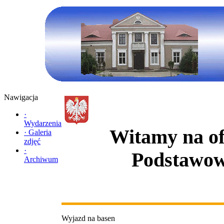
Nawigacja
·
Wydarzenia
Witamy na ofi
·
Galeria
zdjęć
·
Podstawow
Archiwum
Wyjazd na basen