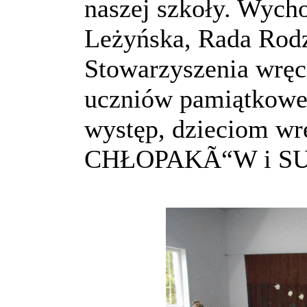
naszej szkoły. Wych
Leżyńska, Rada Rod
Stowarzyszenia wręc
uczniów pamiątkowe 
występ, dzieciom w
CHŁOPAKÃ“W i S