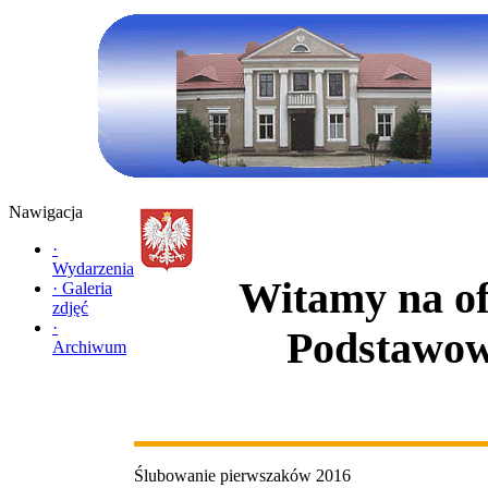
Nawigacja
·
Wydarzenia
Witamy na ofi
·
Galeria
zdjęć
·
Podstawow
Archiwum
Ślubowanie pierwszaków 2016