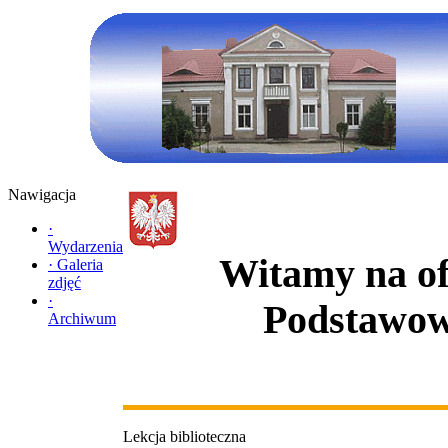
Nawigacja
·
Wydarzenia
Witamy na ofi
·
Galeria
zdjęć
·
Podstawow
Archiwum
Lekcja biblioteczna