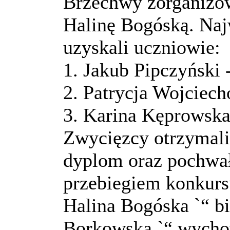
Brzechwy zorganizow
Halinę Bogóską. Naj
uzyskali uczniowie:
1. Jakub Pipczyński 
2. Patrycja Wojciech
3. Karina Kęprowska 
Zwycięzcy otrzymali
dyplom oraz pochwa
przebiegiem konkurs
Halina Bogóska `“ bi
Borkowska `“ wychow