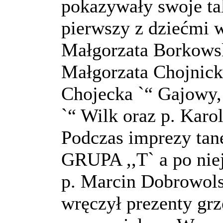
pokazywały swoje tal
pierwszy z dziećmi w
Małgorzata Borkowsk
Małgorzata Chojnick
Chojecka `“ Gajowy
`“ Wilk oraz p. Karo
Podczas imprezy tan
GRUPA ,,T` a po nie
p. Marcin Dobrowols
wręczył prezenty gr