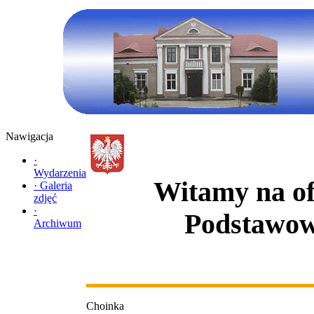
Nawigacja
·
Wydarzenia
Witamy na ofi
·
Galeria
zdjęć
·
Podstawow
Archiwum
Choinka