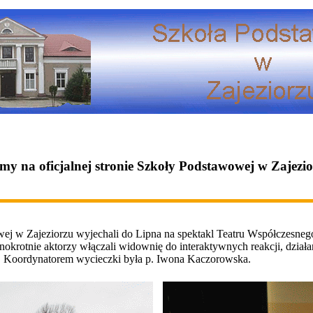
my na oficjalnej stronie Szkoły Podstawowej w Zajezi
ej w Zajeziorzu wyjechali do Lipna na spektakl Teatru Współczesneg
dnokrotnie aktorzy włączali widownię do interaktywnych reakcji, dzia
we). Koordynatorem wycieczki była p. Iwona Kaczorowska.