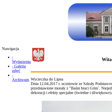
Nawigacja
·
Wita
Wydarzenia
·
Galeria
zdjęć
·
Wycieczka do Lipna
Archiwum
Dnia 12.04.2017 r. uczniowie ze Szkoły Podstawow
przedstawione morały z "Baśni braci Grim`. Nieje
dekoracji i efekty specjalne (świetlne i dźwięko