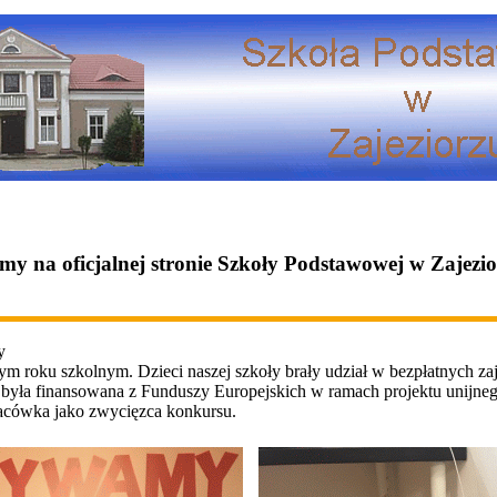
my na oficjalnej stronie Szkoły Podstawowej w Zajezi
y
m roku szkolnym. Dzieci naszej szkoły brały udział w bezpłatnych zaję
yła finansowana z Funduszy Europejskich w ramach projektu unijne
placówka jako zwycięzca konkursu.