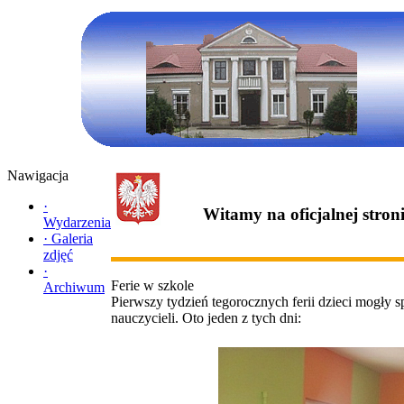
Nawigacja
·
Witamy na oficjalnej stro
Wydarzenia
·
Galeria
zdjęć
·
Ferie w szkole
Archiwum
Pierwszy tydzień tegorocznych ferii dzieci mogły 
nauczycieli. Oto jeden z tych dni: